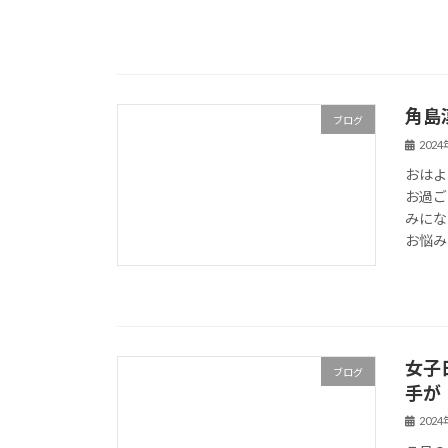
角島
ブログ
202
おはよ
お過ご
みにな
お悩みの
女子
ブログ
手が
202