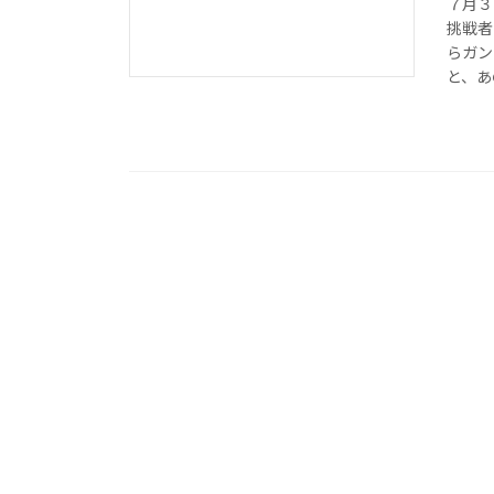
７月３
挑戦者
らガン
と、あ