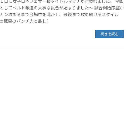
１日に女子日本フェザー級タイトルマッチが行われました。 今回
としてベルト奪還の大事な試合が始まりました〜 試合開始序盤か
ガン攻める事で会場中を沸かせ、最後まで攻め続けるスタイル
の驚異のパンチ力と最 […]
続きを読む