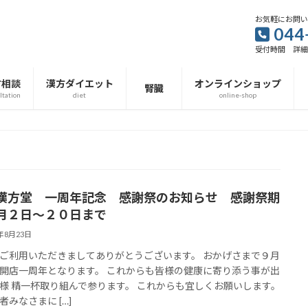
お気軽にお問
044
受付時間 詳
方相談
漢方ダイエット
オンラインショップ
腎臓
ltation
diet
online-shop
漢方堂 一周年記念 感謝祭のお知らせ 感謝祭期
月２日〜２０日まで
4年8月23日
ご利用いただきましてありがとうございます。 おかげさまで９月
開店一周年となります。 これからも皆様の健康に寄り添う事が出
様 精一杯取り組んで参ります。 これからも宜しくお願いします。
者みなさまに […]