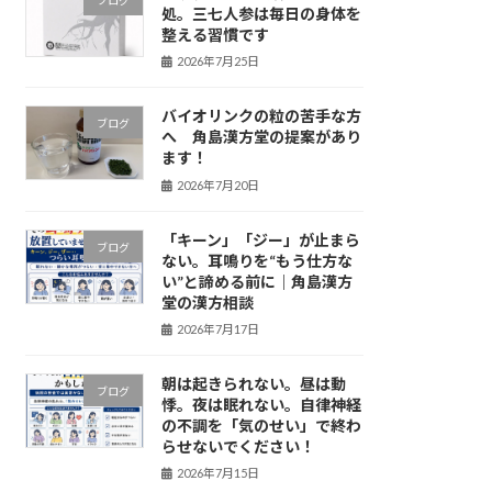
処。三七人参は毎日の身体を
整える習慣です
2026年7月25日
バイオリンクの粒の苦手な方
ブログ
へ 角島漢方堂の提案があり
ます！
2026年7月20日
「キーン」「ジー」が止まら
ブログ
ない。耳鳴りを“もう仕方な
い”と諦める前に｜角島漢方
堂の漢方相談
2026年7月17日
朝は起きられない。昼は動
ブログ
悸。夜は眠れない。自律神経
の不調を「気のせい」で終わ
らせないでください！
2026年7月15日