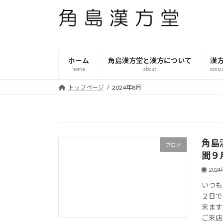
コ
ナ
ン
ビ
テ
ゲ
ン
ー
ツ
シ
ホーム
角島漢方堂と漢方について
漢
へ
ョ
home
about
consu
ス
ン
トップページ
2024年8月
キ
に
ッ
移
プ
動
角島
ブログ
間９
202
いつも
２日で
来ます
ご来店