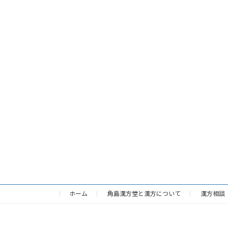
ホーム
角島漢方堂と漢方について
漢方相談