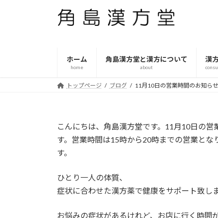
コ
ナ
ン
ビ
テ
ゲ
ン
ー
ツ
シ
ホーム
角島漢方堂と漢方について
漢
へ
ョ
home
about
consu
ス
ン
トップページ
ブログ
11月10日の営業時間のお知
キ
に
ッ
移
プ
動
こんにちは、角島漢方堂です。11月10日の
す。営業時間は15時から20時までの営業と
す。
ひとり一人の体質、
症状に合わせた漢方薬で健康をサポート致し
お悩みの症状があるけれど、お店に行く時間