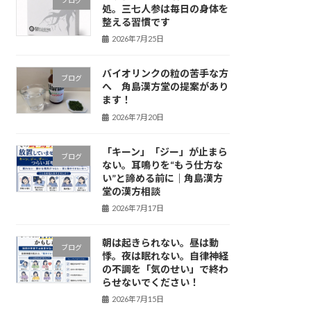
処。三七人参は毎日の身体を
整える習慣です
2026年7月25日
バイオリンクの粒の苦手な方
ブログ
へ 角島漢方堂の提案があり
ます！
2026年7月20日
「キーン」「ジー」が止まら
ブログ
ない。耳鳴りを“もう仕方な
い”と諦める前に｜角島漢方
堂の漢方相談
2026年7月17日
朝は起きられない。昼は動
ブログ
悸。夜は眠れない。自律神経
の不調を「気のせい」で終わ
らせないでください！
2026年7月15日