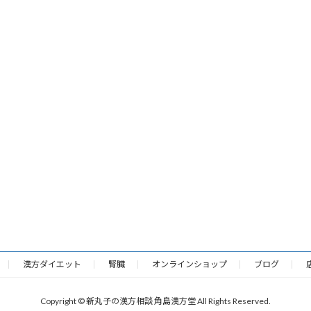
漢方ダイエット
腎臓
オンラインショップ
ブログ
Copyright © 新丸子の漢方相談 角島漢方堂 All Rights Reserved.