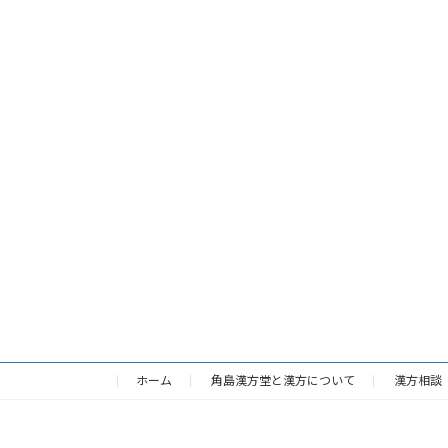
ホーム
角島漢方堂と漢方について
漢方相談