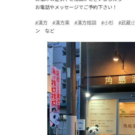
お電話やメッセージでご予約下さい！
#漢方
#漢方薬
#漢方相談
#小杉
#武蔵
ン など