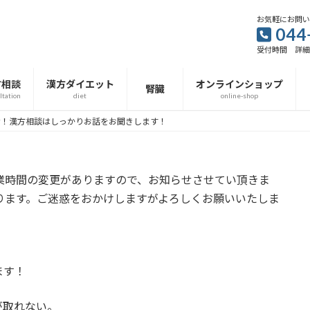
お気軽にお問
044
受付時間 詳
方相談
漢方ダイエット
オンラインショップ
腎臓
ltation
diet
online-shop
らせ！漢方相談はしっかりお話をお聞きします！
営業時間の変更がありますので、お知らせさせてい頂きま
なります。ご迷惑をおかけしますがよろしくお願いいたしま
ます！
が取れない。