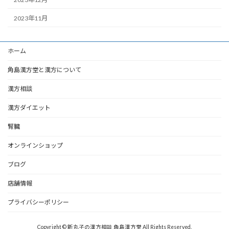
2023年11月
ホーム
角島漢方堂と漢方について
漢方相談
漢方ダイエット
腎臓
オンラインショップ
ブログ
店舗情報
プライバシーポリシー
Copyright © 新丸子の漢方相談 角島漢方堂 All Rights Reserved.