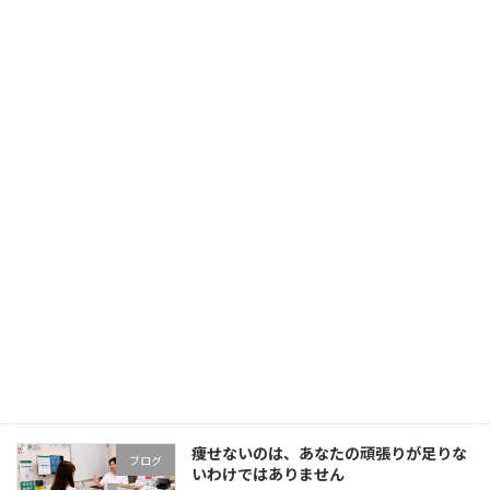
更年期の不調を「年齢のせい」で終わら
ブログ
せないでください｜体質から考える更年
期障害
2026年7月13日
脂肪肝を「まだ大丈夫」と放置していま
ブログ
せんか？原因を紐解き、今のあなたの身
体に合った改善の方向へ
2026年7月12日
腎臓の数値が悪くなった方へ
ブログ
2026年7月10日
痩せないのは、あなたの頑張りが足りな
ブログ
いわけではありません